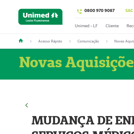
0800 970 9087
SAC
Unimed - LF
Cliente
Rec
Acesso Rápido
Comunicação
Novas Aquis
Novas Aquisiçõe
MUDANÇA DE END