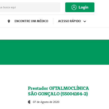
Login
ua busca aqui
ENCONTRE UM MÉDICO
ACESSO RÁPIDO
Prestador OFTALMOCLÍNICA
SÃO GONÇALO (55004164-2)
07 de Agosto de 2020