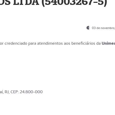
S LTDA (54003267-5)
03 de novembro
r credenciado para atendimentos aos beneficiários da
Unime
aí, RJ, CEP: 24.800-000