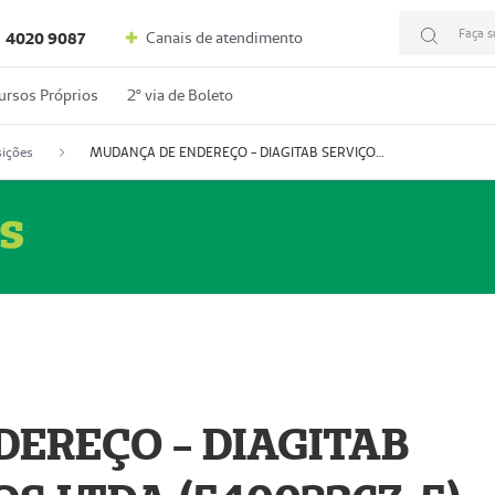
Faça s
Canais de atendimento
4020 9087
ursos Próprios
2º via de Boleto
ições
MUDANÇA DE ENDEREÇO - DIAGITAB SERVIÇOS MÉDICOS LTDA (54003267-5)
s
EREÇO - DIAGITAB