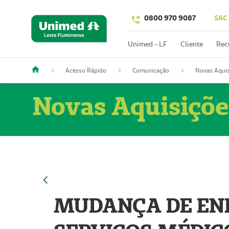
0800 970 9087
SAC
Unimed - LF
Cliente
Rec
Acesso Rápido
Comunicação
Novas Aquis
Novas Aquisiçõe
MUDANÇA DE END