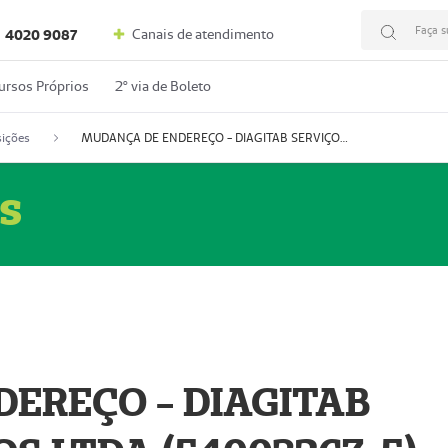
Faça s
Canais de atendimento
4020 9087
ursos Próprios
2º via de Boleto
ições
MUDANÇA DE ENDEREÇO - DIAGITAB SERVIÇOS MÉDICOS LTDA (54003267-5)
s
EREÇO - DIAGITAB