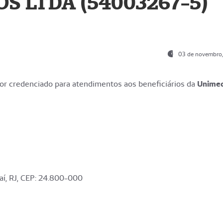
S LTDA (54003267-5)
03 de novembro
r credenciado para atendimentos aos beneficiários da
Unime
aí, RJ, CEP: 24.800-000