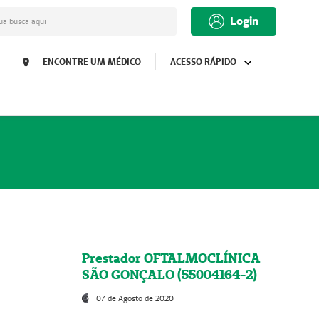
Login
ua busca aqui
ENCONTRE UM MÉDICO
ACESSO RÁPIDO
Prestador OFTALMOCLÍNICA
SÃO GONÇALO (55004164-2)
07 de Agosto de 2020