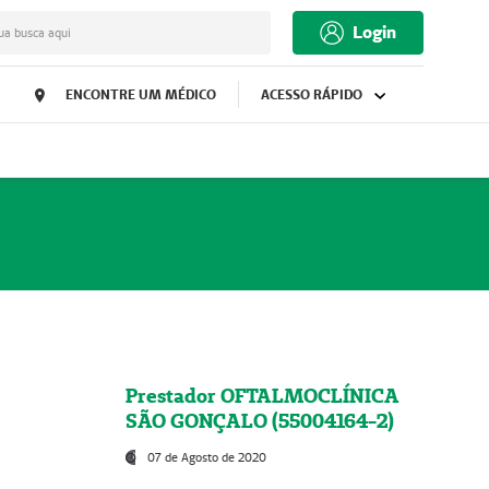
Login
ua busca aqui
ENCONTRE UM MÉDICO
ACESSO RÁPIDO
Prestador OFTALMOCLÍNICA
SÃO GONÇALO (55004164-2)
07 de Agosto de 2020