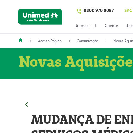
0800 970 9087
SAC
Unimed - LF
Cliente
Rec
Acesso Rápido
Comunicação
Novas Aquis
Novas Aquisiçõe
MUDANÇA DE END