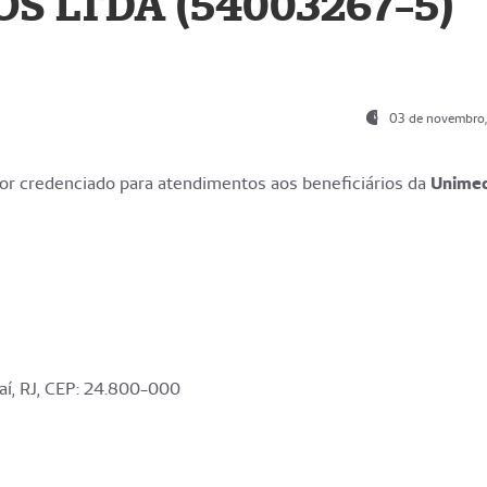
S LTDA (54003267-5)
03 de novembro
r credenciado para atendimentos aos beneficiários da
Unime
aí, RJ, CEP: 24.800-000