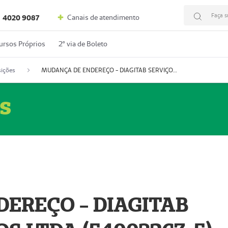
Faça s
Canais de atendimento
4020 9087
ursos Próprios
2º via de Boleto
ições
MUDANÇA DE ENDEREÇO - DIAGITAB SERVIÇOS MÉDICOS LTDA (54003267-5)
s
EREÇO - DIAGITAB