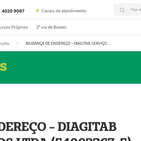
Faça s
Canais de atendimento
4020 9087
ursos Próprios
2º via de Boleto
ições
MUDANÇA DE ENDEREÇO - DIAGITAB SERVIÇOS MÉDICOS LTDA (54003267-5)
s
EREÇO - DIAGITAB