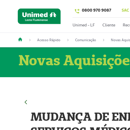
0800 970 9087
SAC
Unimed - LF
Cliente
Rec
Acesso Rápido
Comunicação
Novas Aquis
Novas Aquisiçõe
MUDANÇA DE END