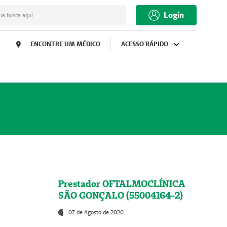
Login
ua busca aqui
ENCONTRE UM MÉDICO
ACESSO RÁPIDO
Prestador OFTALMOCLÍNICA
SÃO GONÇALO (55004164-2)
07 de Agosto de 2020