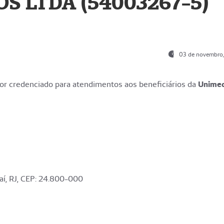
S LTDA (54003267-5)
03 de novembro
r credenciado para atendimentos aos beneficiários da
Unime
aí, RJ, CEP: 24.800-000