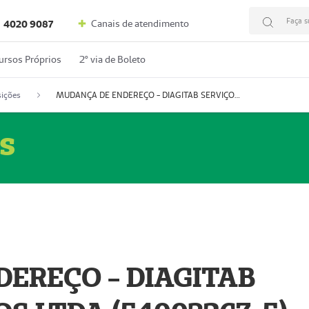
Faça s
Canais de atendimento
4020 9087
ursos Próprios
2º via de Boleto
ições
MUDANÇA DE ENDEREÇO - DIAGITAB SERVIÇOS MÉDICOS LTDA (54003267-5)
s
EREÇO - DIAGITAB