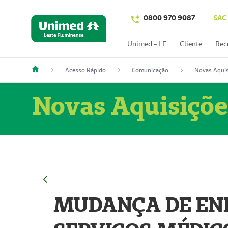
0800 970 9087
SAC
Unimed - LF
Cliente
Rec
Acesso Rápido
Comunicação
Novas Aquis
Novas Aquisiçõe
MUDANÇA DE END