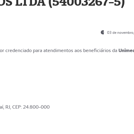
S LTDA (54003267-5)
03 de novembro
r credenciado para atendimentos aos beneficiários da
Unime
aí, RJ, CEP: 24.800-000