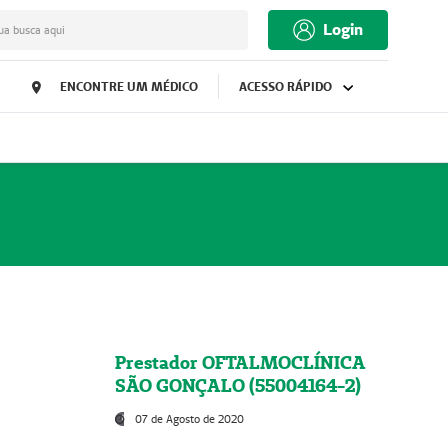
Login
ua busca aqui
ENCONTRE UM MÉDICO
ACESSO RÁPIDO
Prestador OFTALMOCLÍNICA
SÃO GONÇALO (55004164-2)
07 de Agosto de 2020