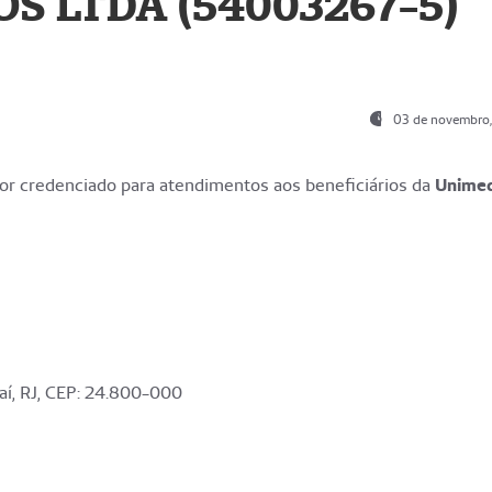
S LTDA (54003267-5)
03 de novembro
r credenciado para atendimentos aos beneficiários da
Unime
aí, RJ, CEP: 24.800-000