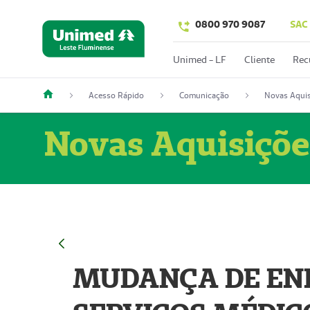
0800 970 9087
SAC
Unimed - LF
Cliente
Rec
Acesso Rápido
Comunicação
Novas Aquis
Novas Aquisiçõe
MUDANÇA DE END