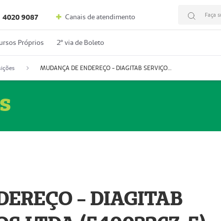
Faça s
Canais de atendimento
4020 9087
ursos Próprios
2º via de Boleto
ições
MUDANÇA DE ENDEREÇO - DIAGITAB SERVIÇOS MÉDICOS LTDA (54003267-5)
s
EREÇO - DIAGITAB