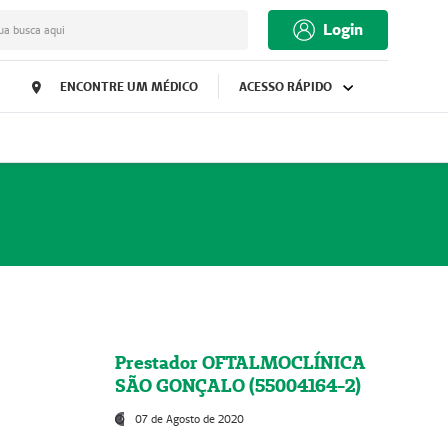
Login
ua busca aqui
ENCONTRE UM MÉDICO
ACESSO RÁPIDO
Prestador OFTALMOCLÍNICA
SÃO GONÇALO (55004164-2)
07 de Agosto de 2020