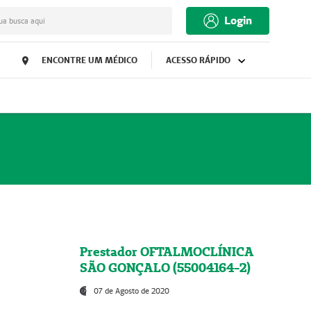
Login
ua busca aqui
ENCONTRE UM MÉDICO
ACESSO RÁPIDO
Prestador OFTALMOCLÍNICA
SÃO GONÇALO (55004164-2)
07 de Agosto de 2020