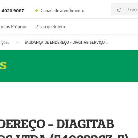
Faça s
Canais de atendimento
4020 9087
ursos Próprios
2º via de Boleto
ições
MUDANÇA DE ENDEREÇO - DIAGITAB SERVIÇOS MÉDICOS LTDA (54003267-5)
s
EREÇO - DIAGITAB