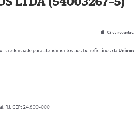
S LTDA (54003267-5)
03 de novembro
r credenciado para atendimentos aos beneficiários da
Unime
aí, RJ, CEP: 24.800-000