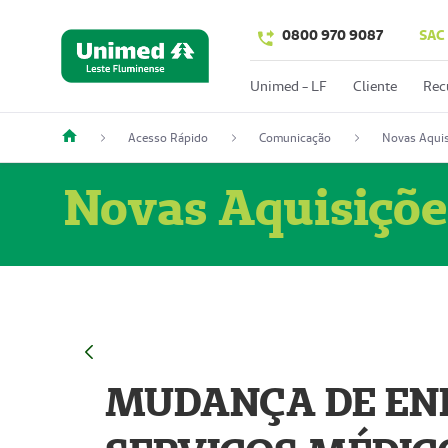
0800 970 9087
SAC
Unimed - LF
Cliente
Rec
Acesso Rápido
Comunicação
Novas Aquis
Novas Aquisiçõe
MUDANÇA DE END