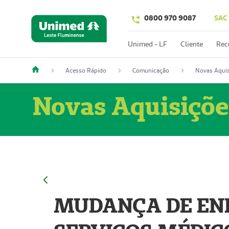
0800 970 9087
SAC
Unimed - LF
Cliente
Rec
Acesso Rápido
Comunicação
Novas Aquis
Novas Aquisiçõe
MUDANÇA DE END