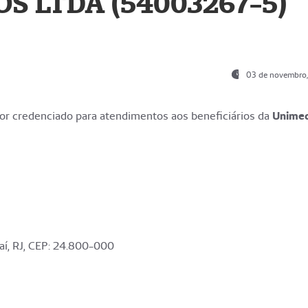
S LTDA (54003267-5)
03 de novembro
r credenciado para atendimentos aos beneficiários da
Unime
aí, RJ, CEP: 24.800-000