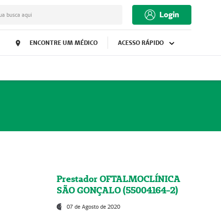
Login
ua busca aqui
ENCONTRE UM MÉDICO
ACESSO RÁPIDO
Prestador OFTALMOCLÍNICA
SÃO GONÇALO (55004164-2)
07 de Agosto de 2020