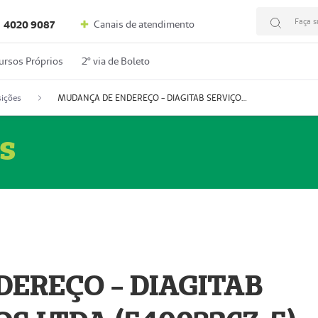
Faça s
Canais de atendimento
4020 9087
ursos Próprios
2º via de Boleto
ições
MUDANÇA DE ENDEREÇO - DIAGITAB SERVIÇOS MÉDICOS LTDA (54003267-5)
s
EREÇO - DIAGITAB