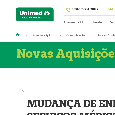
0800 970 9087
SAC
Unimed - LF
Cliente
Rec
Acesso Rápido
Comunicação
Novas Aquis
Novas Aquisiçõe
MUDANÇA DE END