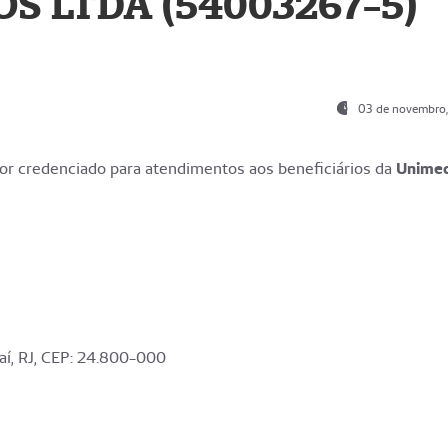
S LTDA (54003267-5)
03 de novembro
r credenciado para atendimentos aos beneficiários da
Unime
aí, RJ, CEP: 24.800-000