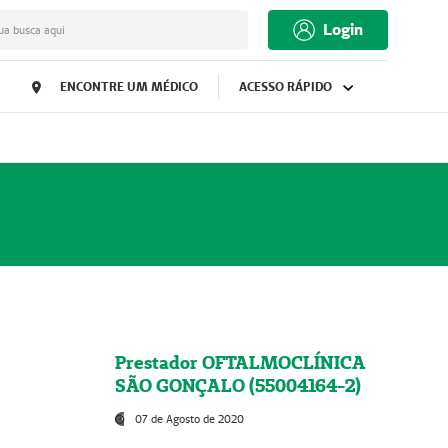
Login
ua busca aqui
ENCONTRE UM MÉDICO
ACESSO RÁPIDO
Prestador OFTALMOCLÍNICA
SÃO GONÇALO (55004164-2)
07 de Agosto de 2020