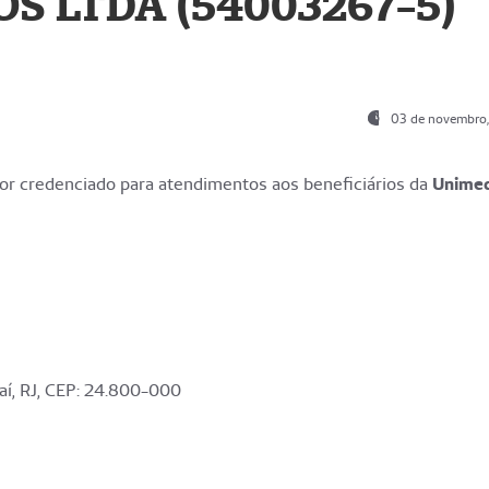
S LTDA (54003267-5)
03 de novembro
r credenciado para atendimentos aos beneficiários da
Unime
aí, RJ, CEP: 24.800-000