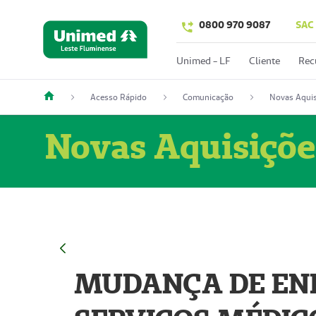
0800 970 9087
SAC
Unimed - LF
Cliente
Rec
Acesso Rápido
Comunicação
Novas Aquis
Novas Aquisiçõe
MUDANÇA DE END