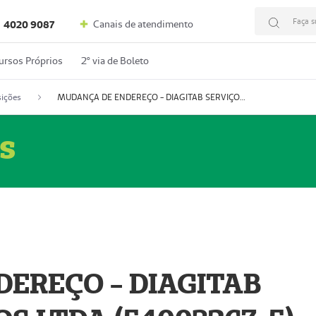
Faça s
Canais de atendimento
4020 9087
ursos Próprios
2º via de Boleto
ições
MUDANÇA DE ENDEREÇO - DIAGITAB SERVIÇOS MÉDICOS LTDA (54003267-5)
s
EREÇO - DIAGITAB