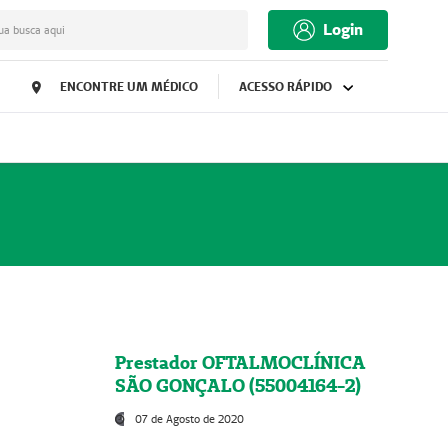
Login
ua busca aqui
ENCONTRE UM MÉDICO
ACESSO RÁPIDO
Prestador OFTALMOCLÍNICA
SÃO GONÇALO (55004164-2)
07 de Agosto de 2020