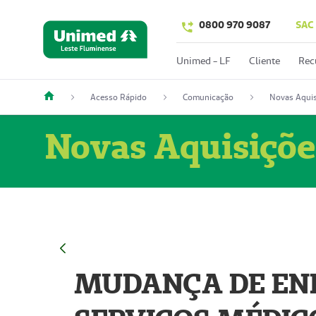
0800 970 9087
SAC
Unimed - LF
Cliente
Rec
Acesso Rápido
Comunicação
Novas Aquis
Novas Aquisiçõe
MUDANÇA DE END