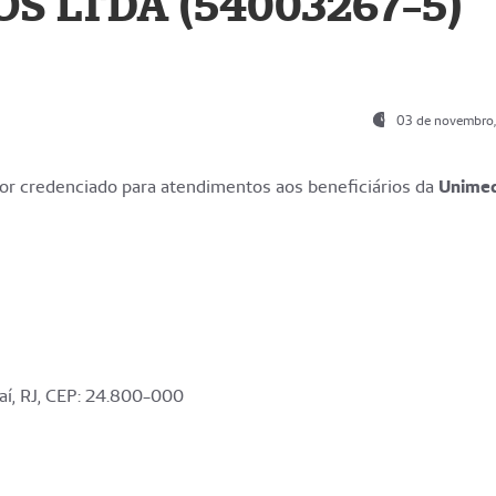
S LTDA (54003267-5)
03 de novembro
r credenciado para atendimentos aos beneficiários da
Unime
aí, RJ, CEP: 24.800-000