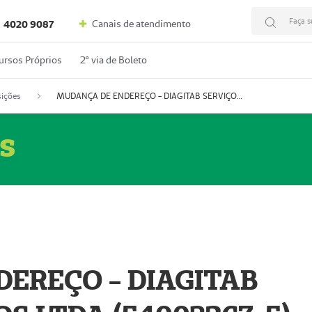
Faça s
Canais de atendimento
4020 9087
ursos Próprios
2º via de Boleto
ições
MUDANÇA DE ENDEREÇO - DIAGITAB SERVIÇOS MÉDICOS LTDA (54003267-5)
s
EREÇO - DIAGITAB