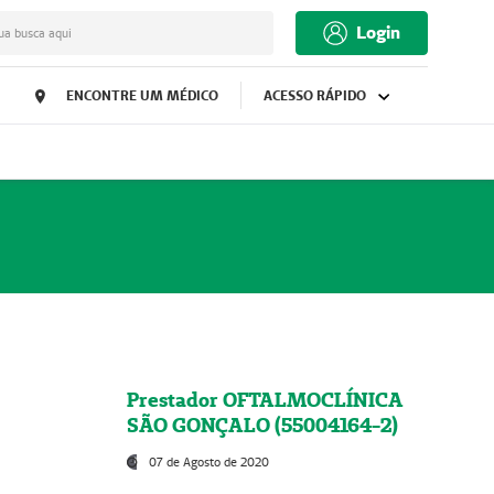
Login
ua busca aqui
ENCONTRE UM MÉDICO
ACESSO RÁPIDO
Prestador OFTALMOCLÍNICA
SÃO GONÇALO (55004164-2)
07 de Agosto de 2020