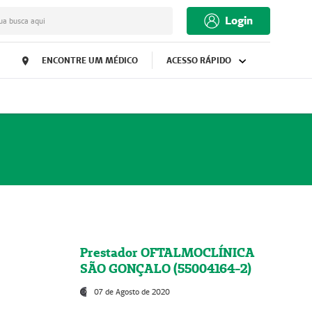
Login
ua busca aqui
ENCONTRE UM MÉDICO
ACESSO RÁPIDO
Prestador OFTALMOCLÍNICA
SÃO GONÇALO (55004164-2)
07 de Agosto de 2020