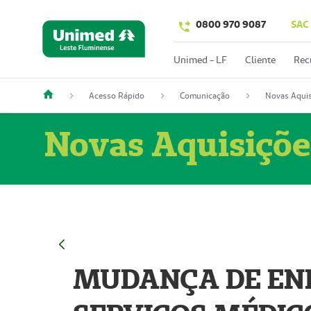
0800 970 9087
SAC
Unimed - LF
Cliente
Rec
Acesso Rápido
Comunicação
Novas Aquis
Novas Aquisiçõe
MUDANÇA DE END