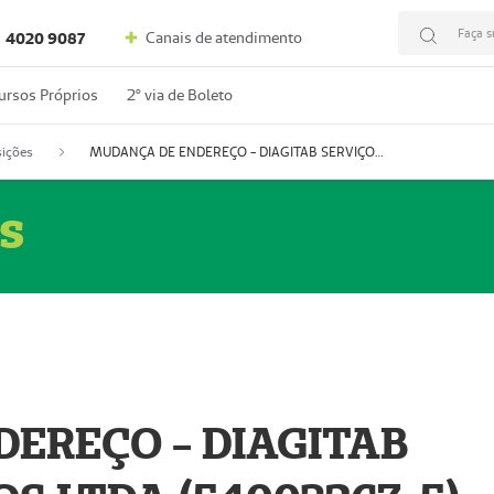
Faça s
Canais de atendimento
4020 9087
ursos Próprios
2º via de Boleto
ições
MUDANÇA DE ENDEREÇO - DIAGITAB SERVIÇOS MÉDICOS LTDA (54003267-5)
s
EREÇO - DIAGITAB