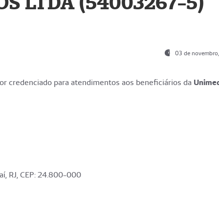
S LTDA (54003267-5)
03 de novembro
r credenciado para atendimentos aos beneficiários da
Unime
aí, RJ, CEP: 24.800-000