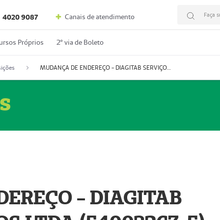
Faça s
Canais de atendimento
4020 9087
ursos Próprios
2º via de Boleto
ições
MUDANÇA DE ENDEREÇO - DIAGITAB SERVIÇOS MÉDICOS LTDA (54003267-5)
s
EREÇO - DIAGITAB