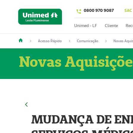
0800 970 9087
SAC
Unimed - LF
Cliente
Rec
Acesso Rápido
Comunicação
Novas Aquis
Novas Aquisiçõe
MUDANÇA DE END