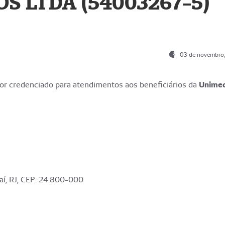
S LTDA (54003267-5)
03 de novembro
r credenciado para atendimentos aos beneficiários da
Unime
aí, RJ, CEP: 24.800-000