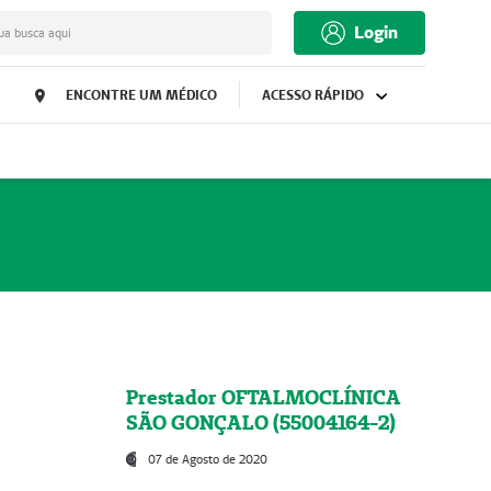
Login
ua busca aqui
ENCONTRE UM MÉDICO
ACESSO RÁPIDO
Prestador OFTALMOCLÍNICA
SÃO GONÇALO (55004164-2)
07 de Agosto de 2020