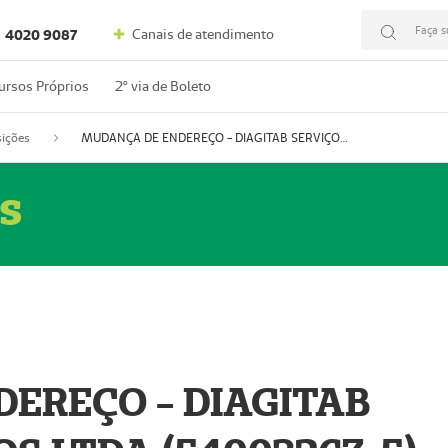
Faça s
Canais de atendimento
4020 9087
ursos Próprios
2º via de Boleto
ições
MUDANÇA DE ENDEREÇO - DIAGITAB SERVIÇOS MÉDICOS LTDA (54003267-5)
s
EREÇO - DIAGITAB