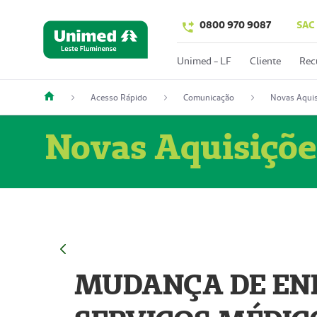
0800 970 9087
SAC
Unimed - LF
Cliente
Rec
Acesso Rápido
Comunicação
Novas Aquis
Novas Aquisiçõe
MUDANÇA DE END