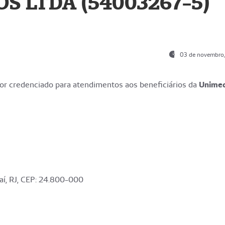
S LTDA (54003267-5)
03 de novembro
r credenciado para atendimentos aos beneficiários da
Unime
aí, RJ, CEP: 24.800-000