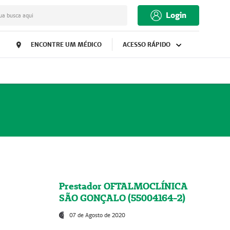
Login
ua busca aqui
ENCONTRE UM MÉDICO
ACESSO RÁPIDO
Prestador OFTALMOCLÍNICA
SÃO GONÇALO (55004164-2)
07 de Agosto de 2020