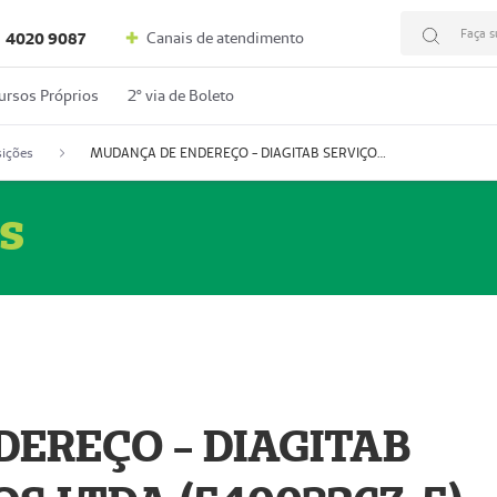
Faça s
Canais de atendimento
4020 9087
ursos Próprios
2º via de Boleto
ições
MUDANÇA DE ENDEREÇO - DIAGITAB SERVIÇOS MÉDICOS LTDA (54003267-5)
s
EREÇO - DIAGITAB