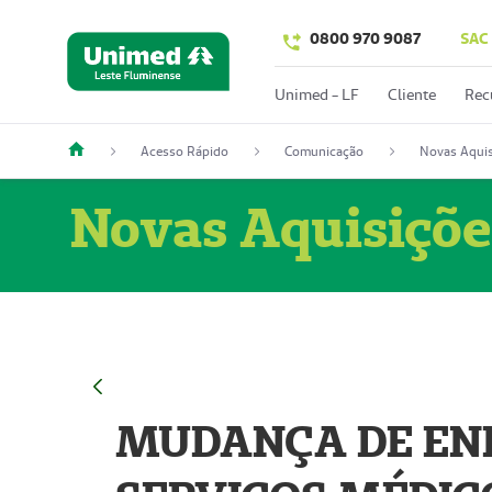
0800 970 9087
SAC
Unimed - LF
Cliente
Rec
Acesso Rápido
Comunicação
Novas Aquis
Novas Aquisiçõe
MUDANÇA DE END