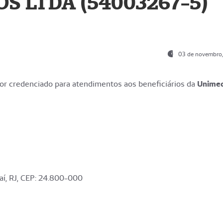
S LTDA (54003267-5)
03 de novembro
r credenciado para atendimentos aos beneficiários da
Unime
aí, RJ, CEP: 24.800-000