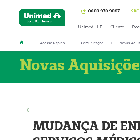
0800 970 9087
SAC
Unimed - LF
Cliente
Rec
Acesso Rápido
Comunicação
Novas Aquis
Novas Aquisiçõe
MUDANÇA DE END