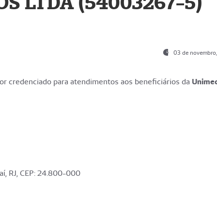
S LTDA (54003267-5)
03 de novembro
r credenciado para atendimentos aos beneficiários da
Unime
aí, RJ, CEP: 24.800-000