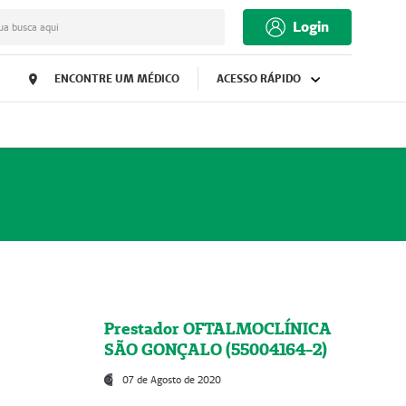
Login
ua busca aqui
ENCONTRE UM MÉDICO
ACESSO RÁPIDO
Prestador OFTALMOCLÍNICA
SÃO GONÇALO (55004164-2)
07 de Agosto de 2020