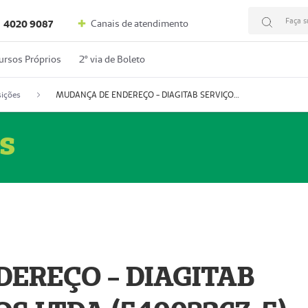
Faça s
Canais de atendimento
4020 9087
ursos Próprios
2º via de Boleto
ições
MUDANÇA DE ENDEREÇO - DIAGITAB SERVIÇOS MÉDICOS LTDA (54003267-5)
s
EREÇO - DIAGITAB