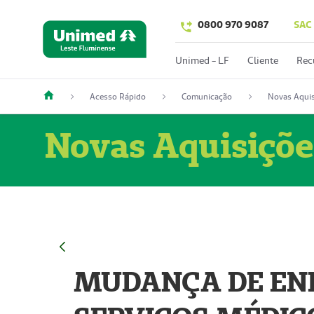
0800 970 9087
SAC
Unimed - LF
Cliente
Rec
Acesso Rápido
Comunicação
Novas Aquis
Novas Aquisiçõe
MUDANÇA DE END