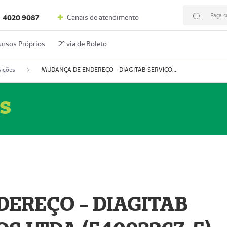
Faça s
Canais de atendimento
4020 9087
ursos Próprios
2º via de Boleto
ições
MUDANÇA DE ENDEREÇO - DIAGITAB SERVIÇOS MÉDICOS LTDA (54003267-5)
s
EREÇO - DIAGITAB