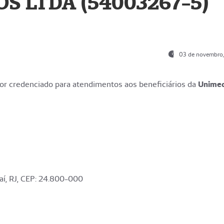
S LTDA (54003267-5)
03 de novembro
r credenciado para atendimentos aos beneficiários da
Unime
aí, RJ, CEP: 24.800-000