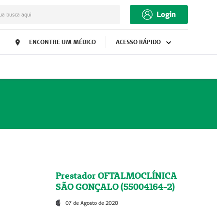
Login
ua busca aqui
ENCONTRE UM MÉDICO
ACESSO RÁPIDO
Prestador OFTALMOCLÍNICA
SÃO GONÇALO (55004164-2)
07 de Agosto de 2020