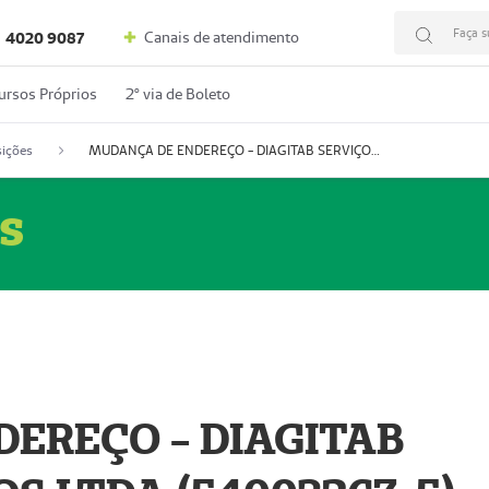
Faça s
Canais de atendimento
4020 9087
ursos Próprios
2º via de Boleto
ições
MUDANÇA DE ENDEREÇO - DIAGITAB SERVIÇOS MÉDICOS LTDA (54003267-5)
s
EREÇO - DIAGITAB