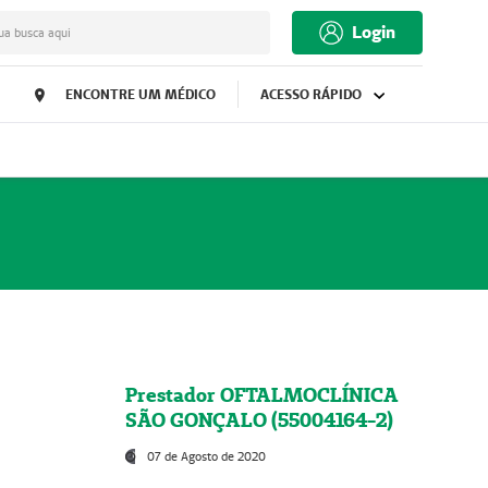
Login
ua busca aqui
ENCONTRE UM MÉDICO
ACESSO RÁPIDO
Prestador OFTALMOCLÍNICA
SÃO GONÇALO (55004164-2)
07 de Agosto de 2020