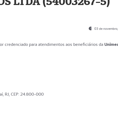
S LTDA (54003267-5)
03 de novembro
r credenciado para atendimentos aos beneficiários da
Unime
aí, RJ, CEP: 24.800-000