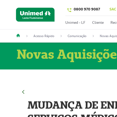
0800 970 9087
SAC
Unimed - LF
Cliente
Rec
Acesso Rápido
Comunicação
Novas Aquis
Novas Aquisiçõe
MUDANÇA DE END