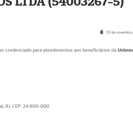
S LTDA (54003267-5)
03 de novembro
r credenciado para atendimentos aos beneficiários da
Unime
aí, RJ, CEP: 24.800-000