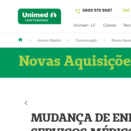
0800 970 9087
SAC
Unimed - LF
Cliente
Rec
Acesso Rápido
Comunicação
Novas Aquis
Novas Aquisiçõe
MUDANÇA DE END