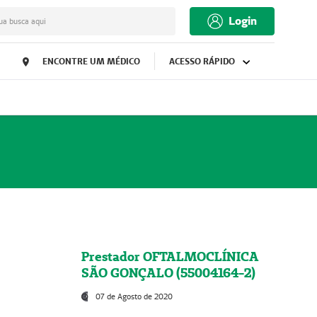
Login
ua busca aqui
ENCONTRE UM MÉDICO
ACESSO RÁPIDO
Prestador OFTALMOCLÍNICA
SÃO GONÇALO (55004164-2)
07 de Agosto de 2020