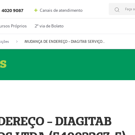
Faça s
Canais de atendimento
4020 9087
ursos Próprios
2º via de Boleto
ições
MUDANÇA DE ENDEREÇO - DIAGITAB SERVIÇOS MÉDICOS LTDA (54003267-5)
s
EREÇO - DIAGITAB