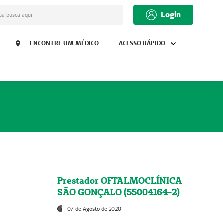
Login
ua busca aqui
ENCONTRE UM MÉDICO
ACESSO RÁPIDO
Prestador OFTALMOCLÍNICA
SÃO GONÇALO (55004164-2)
07 de Agosto de 2020