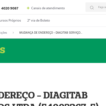
Faça s
Canais de atendimento
4020 9087
ursos Próprios
2º via de Boleto
ições
MUDANÇA DE ENDEREÇO - DIAGITAB SERVIÇOS MÉDICOS LTDA (54003267-5)
s
EREÇO - DIAGITAB