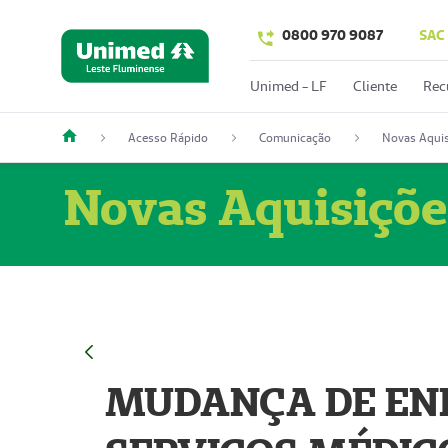
0800 970 9087
SAC
Unimed - LF
Cliente
Rec
Acesso Rápido
Comunicação
Novas Aquis
Novas Aquisiçõe
MUDANÇA DE END