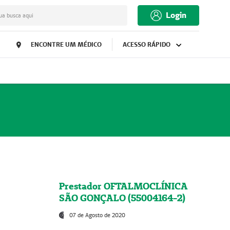
Login
ua busca aqui
ENCONTRE UM MÉDICO
ACESSO RÁPIDO
Prestador OFTALMOCLÍNICA
SÃO GONÇALO (55004164-2)
07 de Agosto de 2020