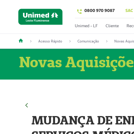
0800 970 9087
SAC
Unimed - LF
Cliente
Rec
Acesso Rápido
Comunicação
Novas Aquis
Novas Aquisiçõe
MUDANÇA DE END