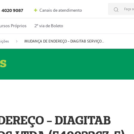
Faça s
Canais de atendimento
4020 9087
ursos Próprios
2º via de Boleto
ições
MUDANÇA DE ENDEREÇO - DIAGITAB SERVIÇOS MÉDICOS LTDA (54003267-5)
s
EREÇO - DIAGITAB