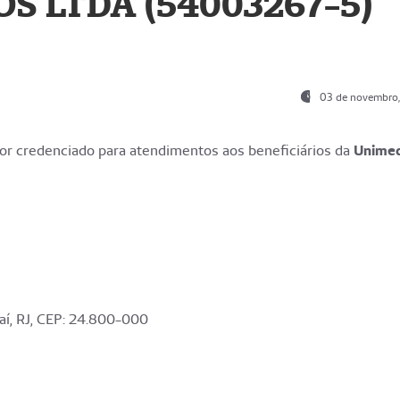
S LTDA (54003267-5)
03 de novembro
r credenciado para atendimentos aos beneficiários da
Unime
aí, RJ, CEP: 24.800-000