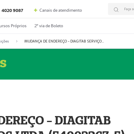
Faça s
Canais de atendimento
4020 9087
ursos Próprios
2º via de Boleto
ições
MUDANÇA DE ENDEREÇO - DIAGITAB SERVIÇOS MÉDICOS LTDA (54003267-5)
s
EREÇO - DIAGITAB