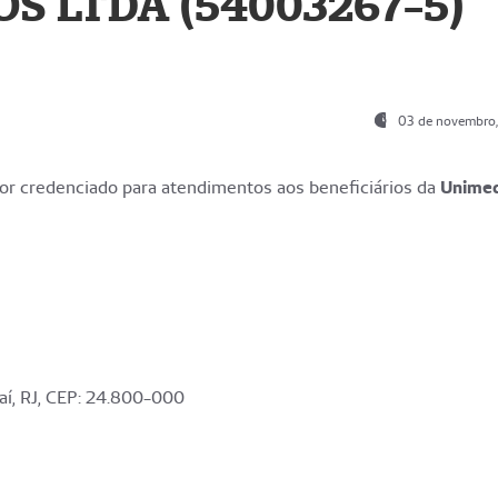
S LTDA (54003267-5)
03 de novembro
r credenciado para atendimentos aos beneficiários da
Unime
aí, RJ, CEP: 24.800-000