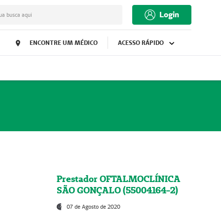
Login
ua busca aqui
ENCONTRE UM MÉDICO
ACESSO RÁPIDO
Prestador OFTALMOCLÍNICA
SÃO GONÇALO (55004164-2)
07 de Agosto de 2020