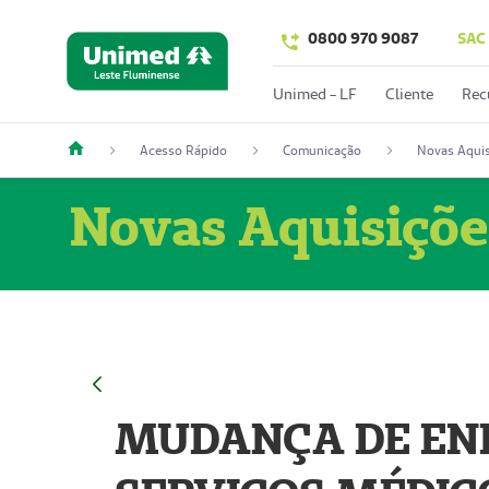
0800 970 9087
SAC
Unimed - LF
Cliente
Rec
Acesso Rápido
Comunicação
Novas Aquis
Novas Aquisiçõe
MUDANÇA DE END