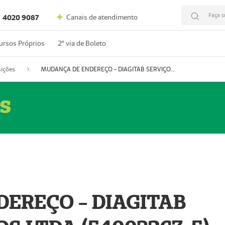
Faça s
Canais de atendimento
4020 9087
ursos Próprios
2º via de Boleto
ições
MUDANÇA DE ENDEREÇO - DIAGITAB SERVIÇOS MÉDICOS LTDA (54003267-5)
s
EREÇO - DIAGITAB