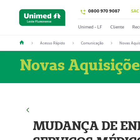
0800 970 9087
SAC
Unimed - LF
Cliente
Rec
Acesso Rápido
Comunicação
Novas Aquis
Novas Aquisiçõe
MUDANÇA DE END