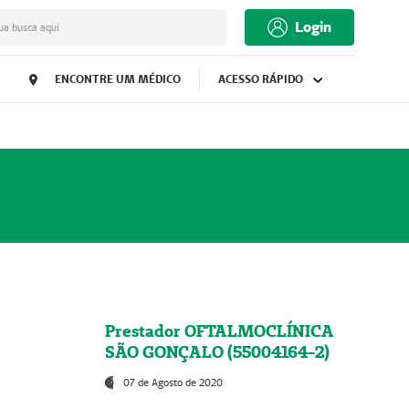
Login
ua busca aqui
ENCONTRE UM MÉDICO
ACESSO RÁPIDO
Prestador OFTALMOCLÍNICA
SÃO GONÇALO (55004164-2)
07 de Agosto de 2020