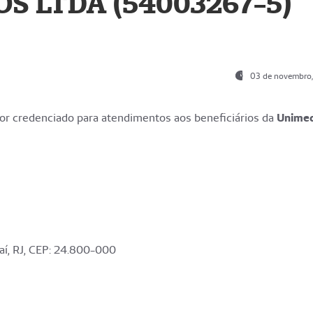
S LTDA (54003267-5)
03 de novembro
r credenciado para atendimentos aos beneficiários da
Unime
aí, RJ, CEP: 24.800-000