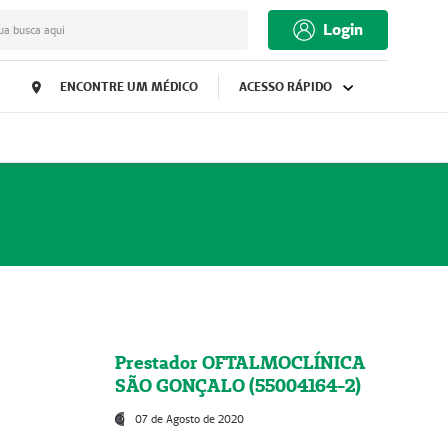
Login
ua busca aqui
ENCONTRE UM MÉDICO
ACESSO RÁPIDO
Prestador OFTALMOCLÍNICA
SÃO GONÇALO (55004164-2)
07 de Agosto de 2020