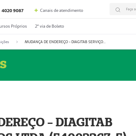
Faça s
Canais de atendimento
4020 9087
ursos Próprios
2º via de Boleto
ições
MUDANÇA DE ENDEREÇO - DIAGITAB SERVIÇOS MÉDICOS LTDA (54003267-5)
s
EREÇO - DIAGITAB