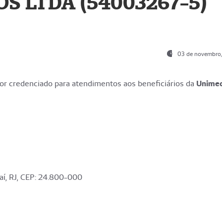
S LTDA (54003267-5)
03 de novembro
r credenciado para atendimentos aos beneficiários da
Unime
aí, RJ, CEP: 24.800-000