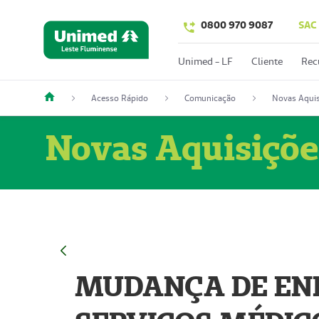
0800 970 9087
SAC
Unimed - LF
Cliente
Rec
Acesso Rápido
Comunicação
Novas Aquis
Novas Aquisiçõe
MUDANÇA DE END