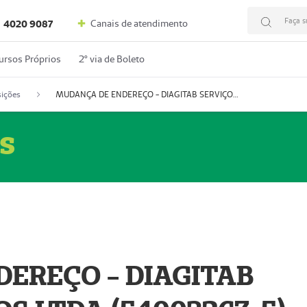
Faça s
Canais de atendimento
4020 9087
ursos Próprios
2º via de Boleto
ições
MUDANÇA DE ENDEREÇO - DIAGITAB SERVIÇOS MÉDICOS LTDA (54003267-5)
s
EREÇO - DIAGITAB