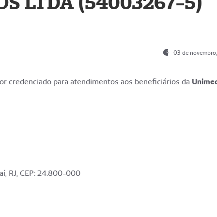
S LTDA (54003267-5)
03 de novembro
r credenciado para atendimentos aos beneficiários da
Unime
aí, RJ, CEP: 24.800-000