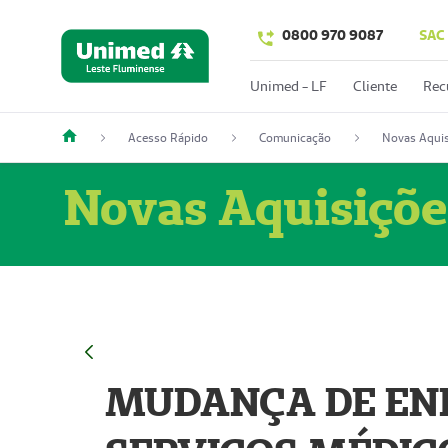
0800 970 9087
SAC
Unimed - LF
Cliente
Rec
Acesso Rápido
Comunicação
Novas Aquis
Novas Aquisiçõe
MUDANÇA DE END