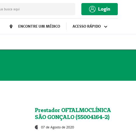
Login
ua busca aqui
ENCONTRE UM MÉDICO
ACESSO RÁPIDO
Prestador OFTALMOCLÍNICA
SÃO GONÇALO (55004164-2)
07 de Agosto de 2020