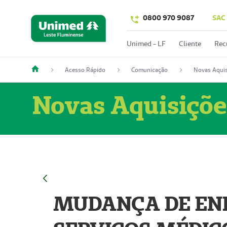
0800 970 9087
SAC
Unimed - LF
Cliente
Rec
Acesso Rápido
Comunicação
Novas Aquis
Novas Aquisiçõe
MUDANÇA DE END