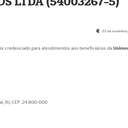
S LTDA (54003267-5)
03 de novembro
r credenciado para atendimentos aos beneficiários da
Unime
aí, RJ, CEP: 24.800-000