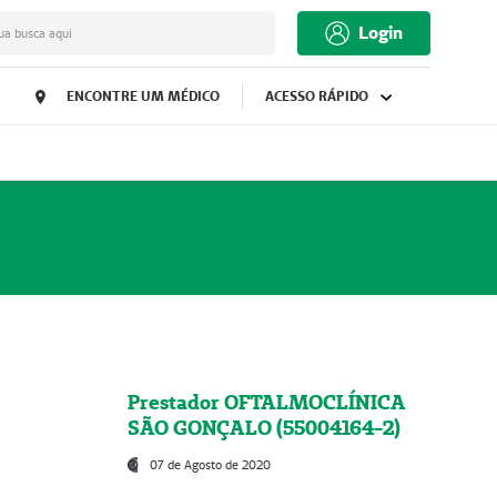
Login
ua busca aqui
ENCONTRE UM MÉDICO
ACESSO RÁPIDO
Prestador OFTALMOCLÍNICA
SÃO GONÇALO (55004164-2)
07 de Agosto de 2020