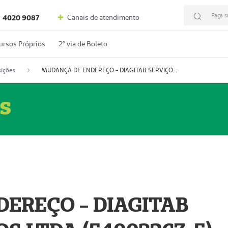
Faça s
Canais de atendimento
4020 9087
ursos Próprios
2º via de Boleto
ições
MUDANÇA DE ENDEREÇO - DIAGITAB SERVIÇOS MÉDICOS LTDA (54003267-5)
s
EREÇO - DIAGITAB