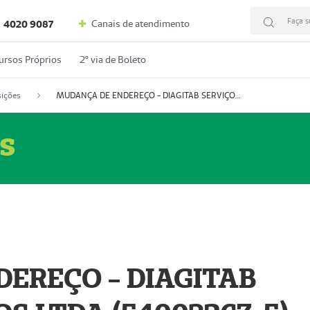
Faça s
Canais de atendimento
4020 9087
ursos Próprios
2º via de Boleto
ições
MUDANÇA DE ENDEREÇO - DIAGITAB SERVIÇOS MÉDICOS LTDA (54003267-5)
s
EREÇO - DIAGITAB