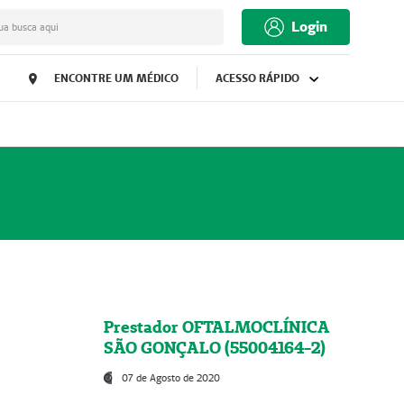
Login
ua busca aqui
ENCONTRE UM MÉDICO
ACESSO RÁPIDO
Prestador OFTALMOCLÍNICA
SÃO GONÇALO (55004164-2)
07 de Agosto de 2020