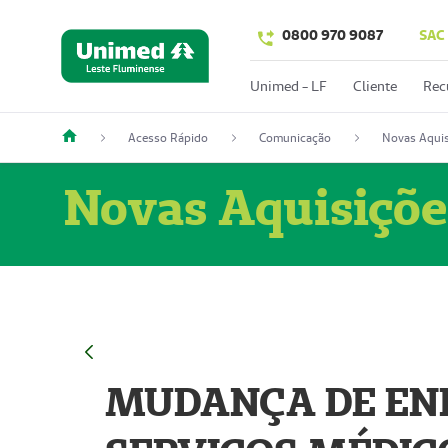
0800 970 9087
SAC
Unimed - LF
Cliente
Rec
Acesso Rápido
Comunicação
Novas Aquis
Novas Aquisiçõe
MUDANÇA DE END