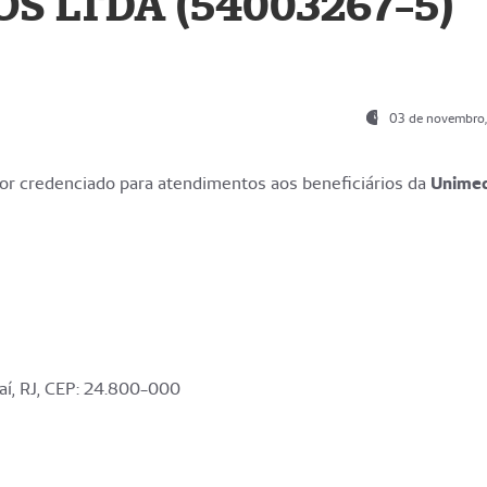
S LTDA (54003267-5)
03 de novembro
r credenciado para atendimentos aos beneficiários da
Unime
aí, RJ, CEP: 24.800-000