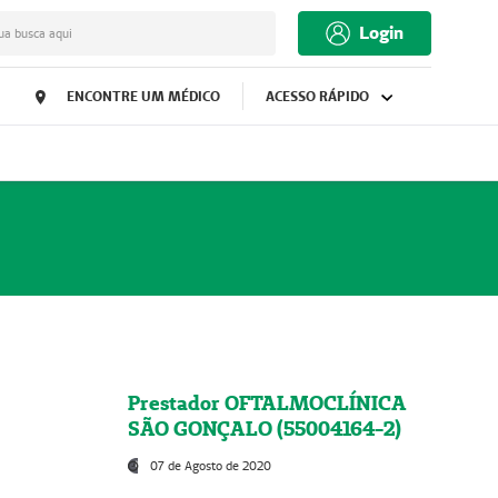
Login
ua busca aqui
ENCONTRE UM MÉDICO
ACESSO RÁPIDO
Prestador OFTALMOCLÍNICA
SÃO GONÇALO (55004164-2)
07 de Agosto de 2020