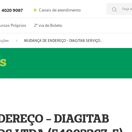
Faça s
Canais de atendimento
4020 9087
ursos Próprios
2º via de Boleto
ições
MUDANÇA DE ENDEREÇO - DIAGITAB SERVIÇOS MÉDICOS LTDA (54003267-5)
s
EREÇO - DIAGITAB