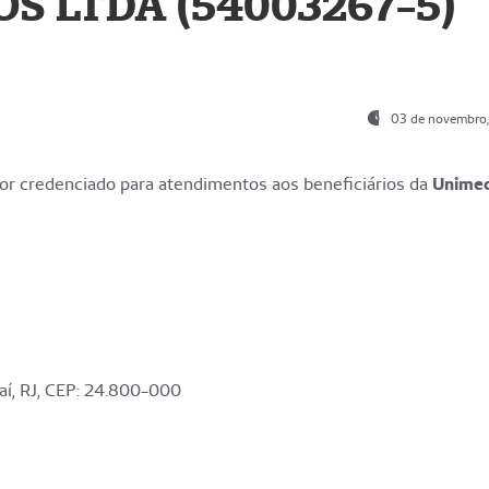
S LTDA (54003267-5)
03 de novembro
r credenciado para atendimentos aos beneficiários da
Unime
aí, RJ, CEP: 24.800-000