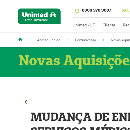
0800 970 9087
SAC
Unimed - LF
Cliente
Rec
Acesso Rápido
Comunicação
Novas Aquis
Novas Aquisiçõe
MUDANÇA DE END