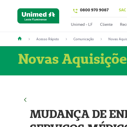
0800 970 9087
SAC
Unimed - LF
Cliente
Rec
Acesso Rápido
Comunicação
Novas Aquis
Novas Aquisiçõe
MUDANÇA DE END