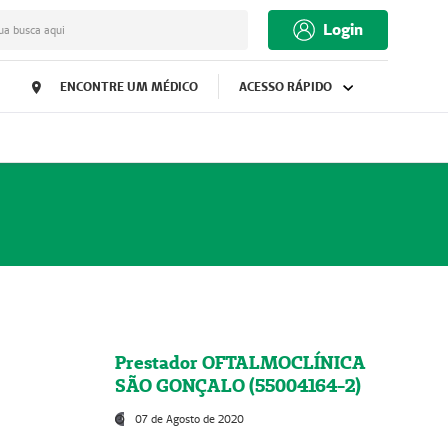
Login
ua busca aqui
ENCONTRE UM MÉDICO
ACESSO RÁPIDO
Prestador OFTALMOCLÍNICA
SÃO GONÇALO (55004164-2)
07 de Agosto de 2020