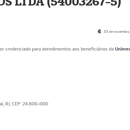
S LTDA (54003267-5)
03 de novembro
r credenciado para atendimentos aos beneficiários da
Unime
aí, RJ, CEP: 24.800-000