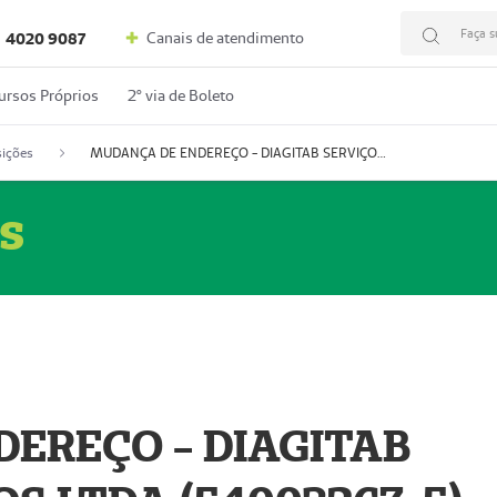
Faça s
Canais de atendimento
4020 9087
ursos Próprios
2º via de Boleto
ições
MUDANÇA DE ENDEREÇO - DIAGITAB SERVIÇOS MÉDICOS LTDA (54003267-5)
s
EREÇO - DIAGITAB