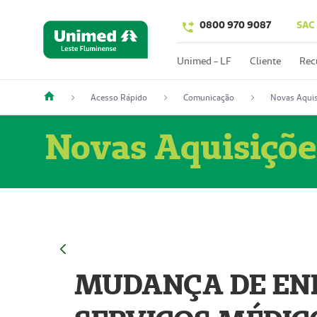
0800 970 9087
SAC
Unimed - LF
Cliente
Rec
Acesso Rápido
Comunicação
Novas Aquis
Novas Aquisiçõe
MUDANÇA DE END