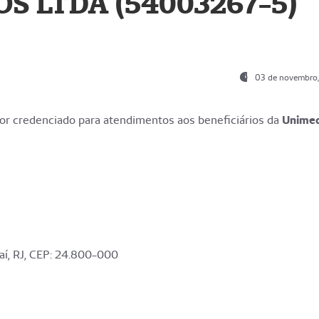
S LTDA (54003267-5)
03 de novembro
r credenciado para atendimentos aos beneficiários da
Unime
aí, RJ, CEP: 24.800-000