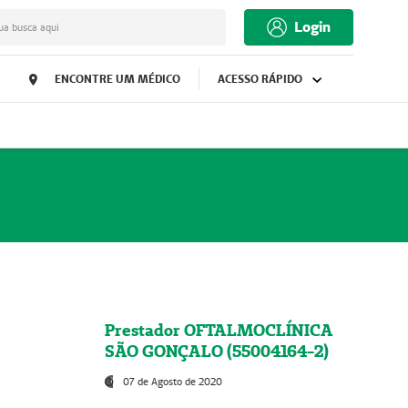
Login
ua busca aqui
ENCONTRE UM MÉDICO
ACESSO RÁPIDO
Prestador OFTALMOCLÍNICA
SÃO GONÇALO (55004164-2)
07 de Agosto de 2020