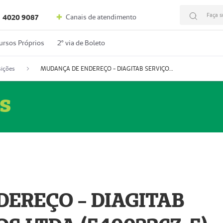
Faça s
Canais de atendimento
4020 9087
ursos Próprios
2º via de Boleto
ições
MUDANÇA DE ENDEREÇO - DIAGITAB SERVIÇOS MÉDICOS LTDA (54003267-5)
s
EREÇO - DIAGITAB