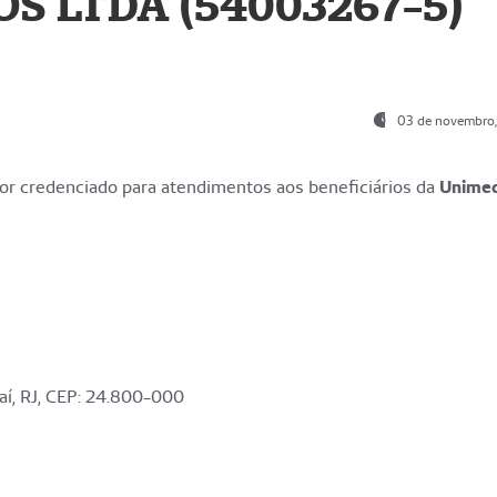
S LTDA (54003267-5)
03 de novembro
r credenciado para atendimentos aos beneficiários da
Unime
aí, RJ, CEP: 24.800-000