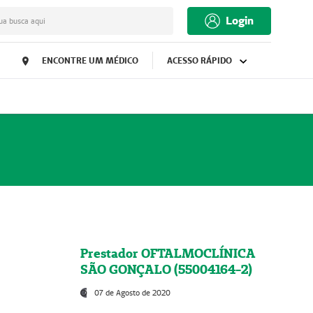
Login
ua busca aqui
ENCONTRE UM MÉDICO
ACESSO RÁPIDO
Prestador OFTALMOCLÍNICA
SÃO GONÇALO (55004164-2)
07 de Agosto de 2020