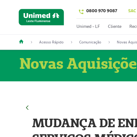
0800 970 9087
SAC
Unimed - LF
Cliente
Rec
Acesso Rápido
Comunicação
Novas Aquis
Novas Aquisiçõe
MUDANÇA DE END