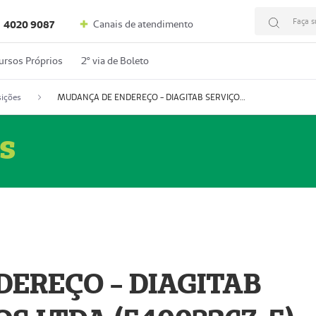
Faça s
Canais de atendimento
4020 9087
ursos Próprios
2º via de Boleto
ições
MUDANÇA DE ENDEREÇO - DIAGITAB SERVIÇOS MÉDICOS LTDA (54003267-5)
s
EREÇO - DIAGITAB