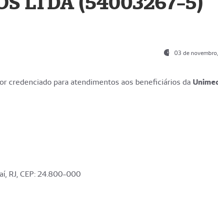
S LTDA (54003267-5)
03 de novembro
r credenciado para atendimentos aos beneficiários da
Unime
aí, RJ, CEP: 24.800-000