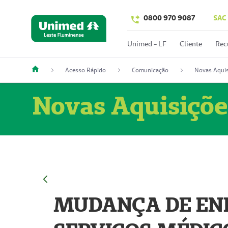
0800 970 9087
SAC
Unimed - LF
Cliente
Rec
Acesso Rápido
Comunicação
Novas Aquis
Novas Aquisiçõe
MUDANÇA DE END