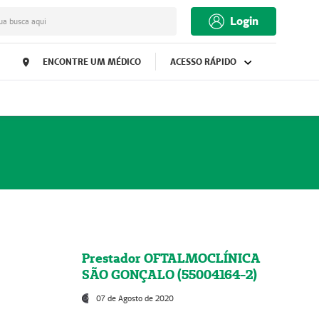
Login
ua busca aqui
ENCONTRE UM MÉDICO
ACESSO RÁPIDO
Prestador OFTALMOCLÍNICA
SÃO GONÇALO (55004164-2)
07 de Agosto de 2020