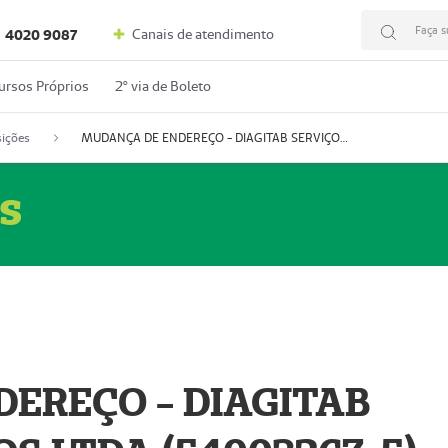
Faça s
Canais de atendimento
4020 9087
ursos Próprios
2º via de Boleto
ições
MUDANÇA DE ENDEREÇO - DIAGITAB SERVIÇOS MÉDICOS LTDA (54003267-5)
s
EREÇO - DIAGITAB