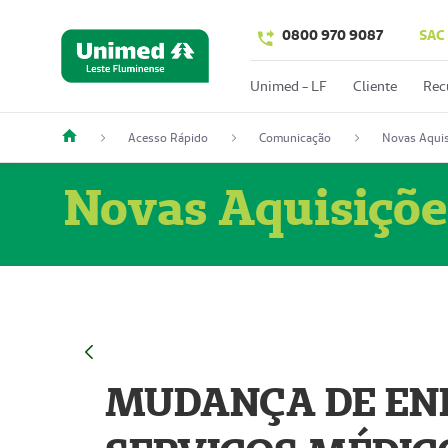
0800 970 9087
SAC
Unimed - LF
Cliente
Rec
Acesso Rápido
Comunicação
Novas Aquis
Novas Aquisiçõe
MUDANÇA DE END