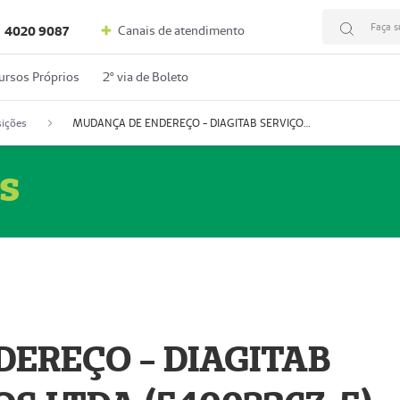
Faça s
Canais de atendimento
4020 9087
ursos Próprios
2º via de Boleto
ições
MUDANÇA DE ENDEREÇO - DIAGITAB SERVIÇOS MÉDICOS LTDA (54003267-5)
s
EREÇO - DIAGITAB