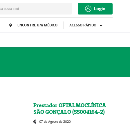
Login
ua busca aqui
ENCONTRE UM MÉDICO
ACESSO RÁPIDO
Prestador OFTALMOCLÍNICA
SÃO GONÇALO (55004164-2)
07 de Agosto de 2020