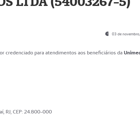
S LTDA (54003267-5)
03 de novembro
r credenciado para atendimentos aos beneficiários da
Unime
aí, RJ, CEP: 24.800-000