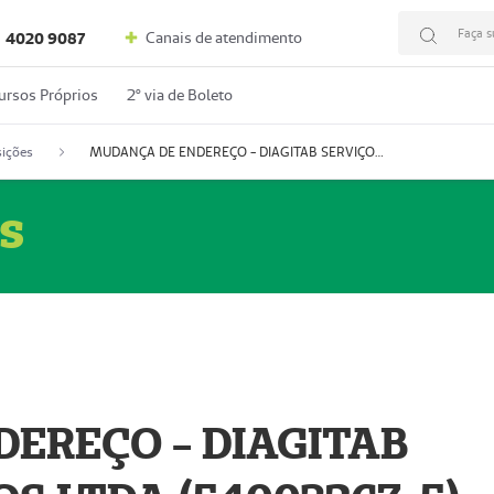
Faça s
Canais de atendimento
4020 9087
ursos Próprios
2º via de Boleto
ições
MUDANÇA DE ENDEREÇO - DIAGITAB SERVIÇOS MÉDICOS LTDA (54003267-5)
s
EREÇO - DIAGITAB