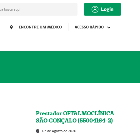
Login
ua busca aqui
ENCONTRE UM MÉDICO
ACESSO RÁPIDO
Prestador OFTALMOCLÍNICA
SÃO GONÇALO (55004164-2)
07 de Agosto de 2020