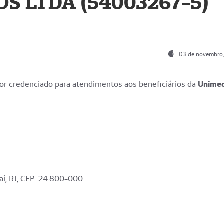
S LTDA (54003267-5)
03 de novembro
r credenciado para atendimentos aos beneficiários da
Unime
aí, RJ, CEP: 24.800-000