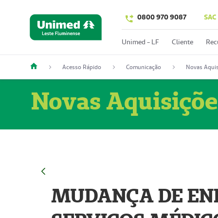
0800 970 9087
SAC
Unimed - LF
Cliente
Rec
Acesso Rápido
Comunicação
Novas Aquis
Novas Aquisiçõe
MUDANÇA DE END