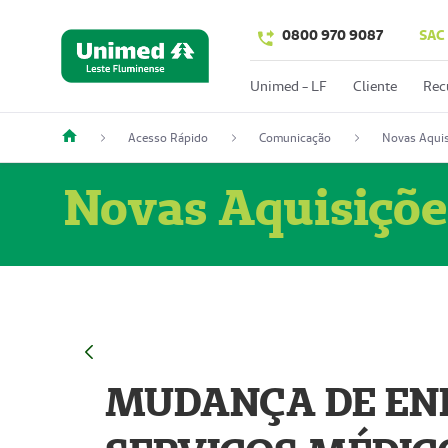
0800 970 9087
SAC
Unimed - LF
Cliente
Rec
Acesso Rápido
Comunicação
Novas Aquis
Novas Aquisiçõe
MUDANÇA DE END