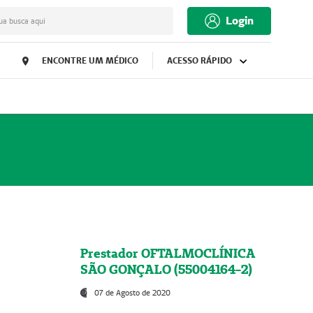
Login
ua busca aqui
ENCONTRE UM MÉDICO
ACESSO RÁPIDO
Prestador OFTALMOCLÍNICA
SÃO GONÇALO (55004164-2)
07 de Agosto de 2020