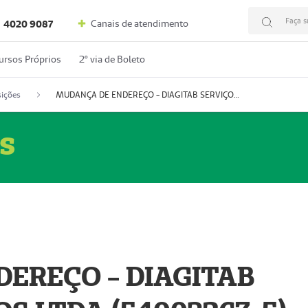
Faça s
Canais de atendimento
4020 9087
ursos Próprios
2º via de Boleto
ições
MUDANÇA DE ENDEREÇO - DIAGITAB SERVIÇOS MÉDICOS LTDA (54003267-5)
s
EREÇO - DIAGITAB