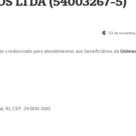
S LTDA (54003267-5)
03 de novembro
r credenciado para atendimentos aos beneficiários da
Unime
aí, RJ, CEP: 24.800-000