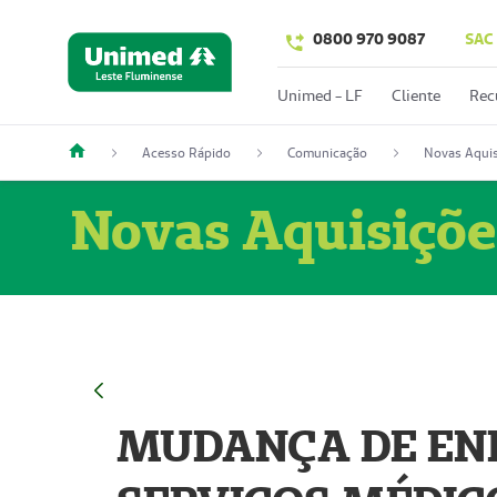
0800 970 9087
SAC
Unimed - LF
Cliente
Rec
Acesso Rápido
Comunicação
Novas Aquis
Novas Aquisiçõe
MUDANÇA DE END