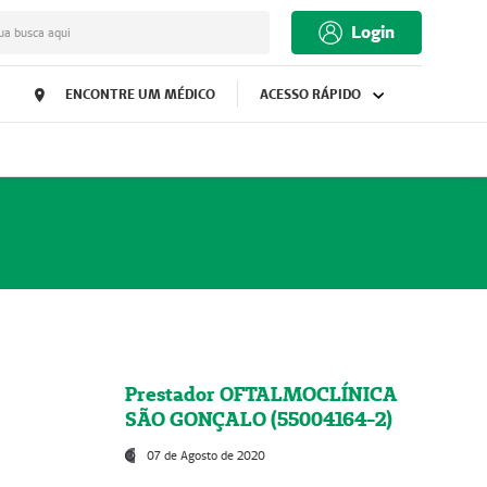
Login
ua busca aqui
ENCONTRE UM MÉDICO
ACESSO RÁPIDO
Prestador OFTALMOCLÍNICA
SÃO GONÇALO (55004164-2)
07 de Agosto de 2020