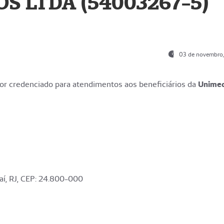
S LTDA (54003267-5)
03 de novembro
r credenciado para atendimentos aos beneficiários da
Unime
aí, RJ, CEP: 24.800-000