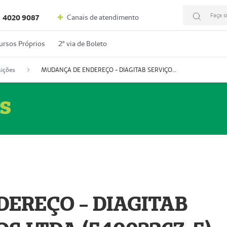
Faça s
Canais de atendimento
4020 9087
ursos Próprios
2º via de Boleto
ições
MUDANÇA DE ENDEREÇO - DIAGITAB SERVIÇOS MÉDICOS LTDA (54003267-5)
s
EREÇO - DIAGITAB