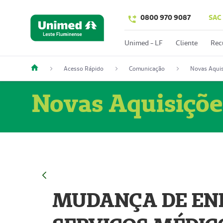
0800 970 9087
SAC
Unimed - LF
Cliente
Rec
Acesso Rápido
Comunicação
Novas Aquis
Novas Aquisiçõe
MUDANÇA DE END