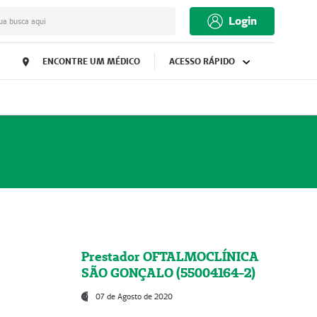
Login
ua busca aqui
ENCONTRE UM MÉDICO
ACESSO RÁPIDO
Prestador OFTALMOCLÍNICA
SÃO GONÇALO (55004164-2)
07 de Agosto de 2020