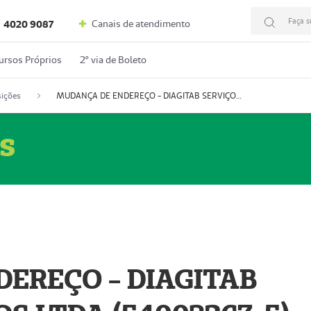
Faça s
Canais de atendimento
4020 9087
ursos Próprios
2º via de Boleto
ições
MUDANÇA DE ENDEREÇO - DIAGITAB SERVIÇOS MÉDICOS LTDA (54003267-5)
s
EREÇO - DIAGITAB