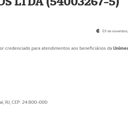
S LTDA (54003267-5)
03 de novembro
r credenciado para atendimentos aos beneficiários da
Unime
aí, RJ, CEP: 24.800-000