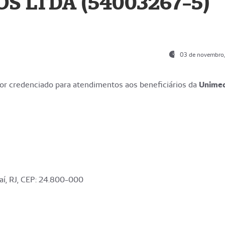
S LTDA (54003267-5)
03 de novembro
r credenciado para atendimentos aos beneficiários da
Unime
aí, RJ, CEP: 24.800-000