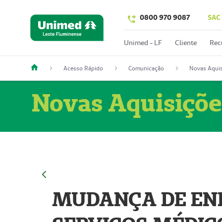
0800 970 9087
SAC
Unimed - LF
Cliente
Rec
Acesso Rápido
Comunicação
Novas Aquis
Novas Aquisiçõe
MUDANÇA DE END