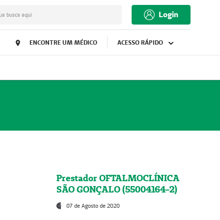
Login
ua busca aqui
ENCONTRE UM MÉDICO
ACESSO RÁPIDO
Prestador OFTALMOCLÍNICA
SÃO GONÇALO (55004164-2)
07 de Agosto de 2020