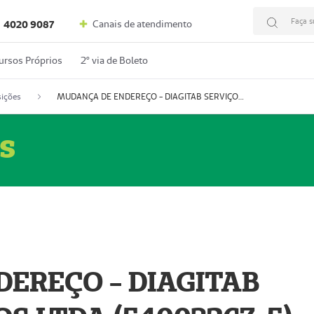
Faça s
Canais de atendimento
4020 9087
ursos Próprios
2º via de Boleto
ições
MUDANÇA DE ENDEREÇO - DIAGITAB SERVIÇOS MÉDICOS LTDA (54003267-5)
s
EREÇO - DIAGITAB