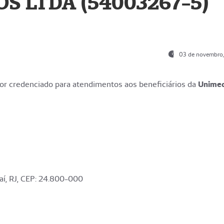
S LTDA (54003267-5)
03 de novembro
r credenciado para atendimentos aos beneficiários da
Unime
aí, RJ, CEP: 24.800-000