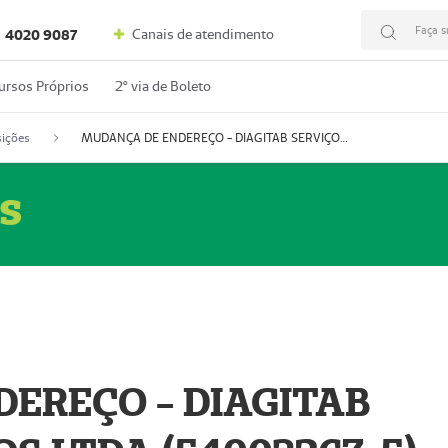
Faça s
Canais de atendimento
4020 9087
ursos Próprios
2º via de Boleto
ições
MUDANÇA DE ENDEREÇO - DIAGITAB SERVIÇOS MÉDICOS LTDA (54003267-5)
s
EREÇO - DIAGITAB