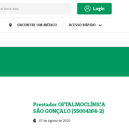
Login
ua busca aqui
ENCONTRE UM MÉDICO
ACESSO RÁPIDO
Prestador OFTALMOCLÍNICA
SÃO GONÇALO (55004164-2)
07 de Agosto de 2020