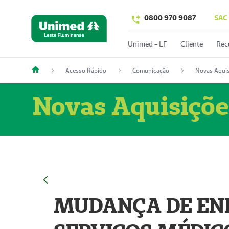
0800 970 9087
SAC
Unimed - LF
Cliente
Rec
Acesso Rápido
Comunicação
Novas Aquis
Novas Aquisiçõe
MUDANÇA DE END