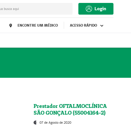
Login
ua busca aqui
ENCONTRE UM MÉDICO
ACESSO RÁPIDO
Prestador OFTALMOCLÍNICA
SÃO GONÇALO (55004164-2)
07 de Agosto de 2020