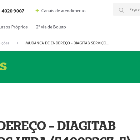
Faça s
Canais de atendimento
4020 9087
ursos Próprios
2º via de Boleto
ições
MUDANÇA DE ENDEREÇO - DIAGITAB SERVIÇOS MÉDICOS LTDA (54003267-5)
s
EREÇO - DIAGITAB