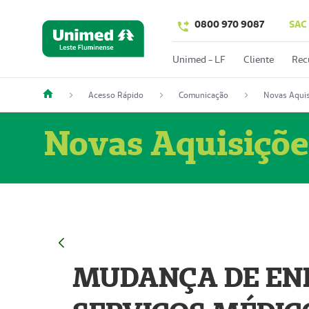
0800 970 9087
SAC
Unimed - LF
Cliente
Rec
Acesso Rápido
Comunicação
Novas Aquis
Novas Aquisiçõe
MUDANÇA DE END