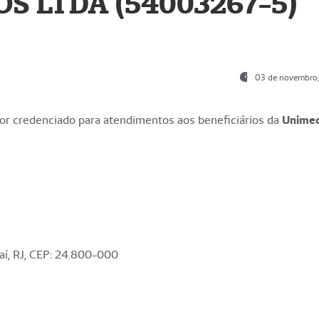
S LTDA (54003267-5)
03 de novembro
r credenciado para atendimentos aos beneficiários da
Unime
aí, RJ, CEP: 24.800-000