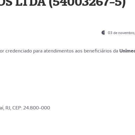
S LTDA (54003267-5)
03 de novembro
r credenciado para atendimentos aos beneficiários da
Unime
aí, RJ, CEP: 24.800-000