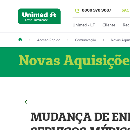
0800 970 9087
SAC
Unimed - LF
Cliente
Rec
Acesso Rápido
Comunicação
Novas Aquis
Novas Aquisiçõe
MUDANÇA DE END