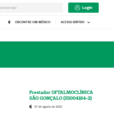
Login
ua busca aqui
ENCONTRE UM MÉDICO
ACESSO RÁPIDO
Prestador OFTALMOCLÍNICA
SÃO GONÇALO (55004164-2)
07 de Agosto de 2020