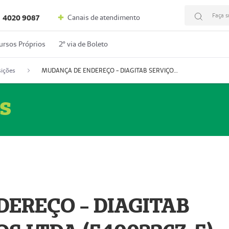
Faça s
Canais de atendimento
4020 9087
ursos Próprios
2º via de Boleto
ições
MUDANÇA DE ENDEREÇO - DIAGITAB SERVIÇOS MÉDICOS LTDA (54003267-5)
s
EREÇO - DIAGITAB