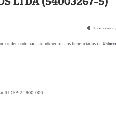
S LTDA (54003267-5)
03 de novembro
r credenciado para atendimentos aos beneficiários da
Unime
aí, RJ, CEP: 24.800-000