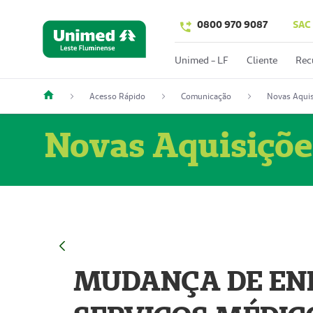
0800 970 9087
SAC
Unimed - LF
Cliente
Rec
Acesso Rápido
Comunicação
Novas Aquis
Novas Aquisiçõe
MUDANÇA DE END