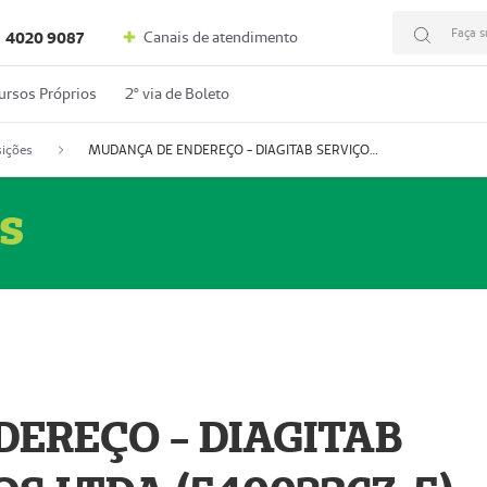
Faça s
Canais de atendimento
4020 9087
ursos Próprios
2º via de Boleto
ições
MUDANÇA DE ENDEREÇO - DIAGITAB SERVIÇOS MÉDICOS LTDA (54003267-5)
s
EREÇO - DIAGITAB