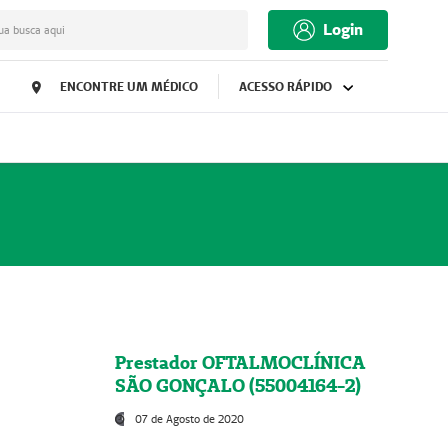
Login
ua busca aqui
ENCONTRE UM MÉDICO
ACESSO RÁPIDO
Prestador OFTALMOCLÍNICA
SÃO GONÇALO (55004164-2)
07 de Agosto de 2020