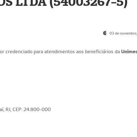
S LTDA (54003267-5)
03 de novembro
r credenciado para atendimentos aos beneficiários da
Unime
aí, RJ, CEP: 24.800-000