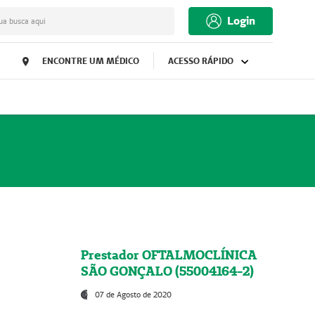
Login
ua busca aqui
ENCONTRE UM MÉDICO
ACESSO RÁPIDO
Prestador OFTALMOCLÍNICA
SÃO GONÇALO (55004164-2)
07 de Agosto de 2020