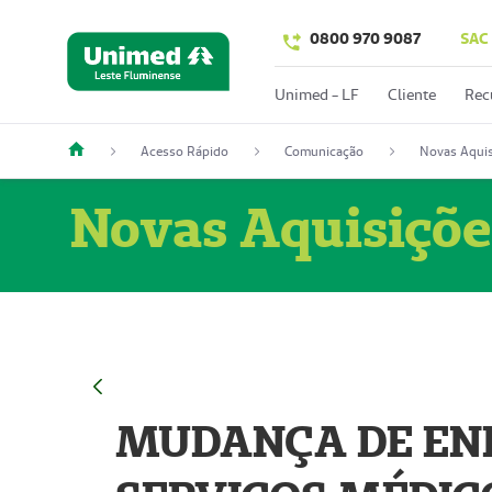
0800 970 9087
SAC
Unimed - LF
Cliente
Rec
Acesso Rápido
Comunicação
Novas Aquis
Novas Aquisiçõe
MUDANÇA DE END