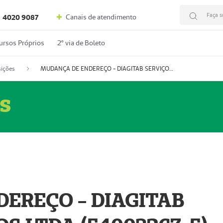
Faça s
Canais de atendimento
4020 9087
ursos Próprios
2º via de Boleto
ições
MUDANÇA DE ENDEREÇO - DIAGITAB SERVIÇOS MÉDICOS LTDA (54003267-5)
s
EREÇO - DIAGITAB