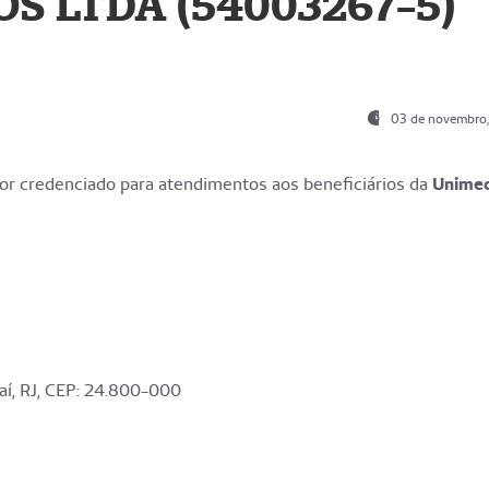
S LTDA (54003267-5)
03 de novembro
r credenciado para atendimentos aos beneficiários da
Unime
aí, RJ, CEP: 24.800-000