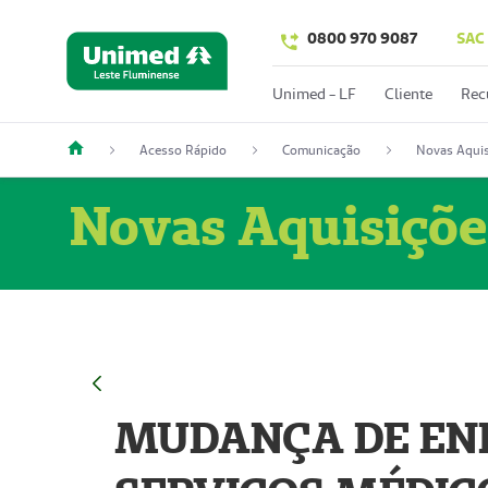
0800 970 9087
SAC
Unimed - LF
Cliente
Rec
Acesso Rápido
Comunicação
Novas Aquis
Novas Aquisiçõe
MUDANÇA DE END