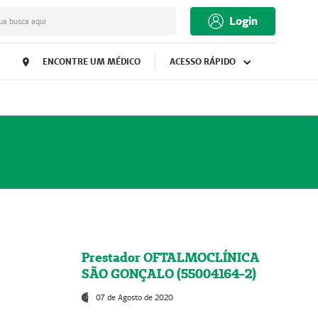
Login
ua busca aqui
ENCONTRE UM MÉDICO
ACESSO RÁPIDO
Prestador OFTALMOCLÍNICA
SÃO GONÇALO (55004164-2)
07 de Agosto de 2020