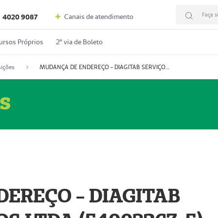
Faça s
Canais de atendimento
4020 9087
ursos Próprios
2º via de Boleto
ições
MUDANÇA DE ENDEREÇO - DIAGITAB SERVIÇOS MÉDICOS LTDA (54003267-5)
s
EREÇO - DIAGITAB