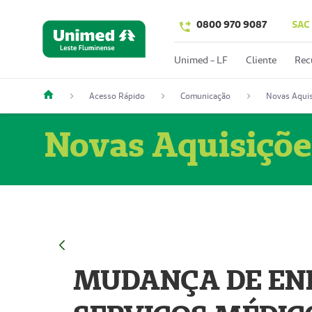
0800 970 9087
SAC
Unimed - LF
Cliente
Rec
Acesso Rápido
Comunicação
Novas Aquis
Novas Aquisiçõe
MUDANÇA DE END