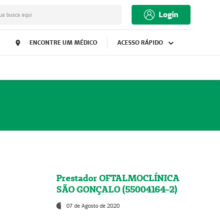
Login
ua busca aqui
ENCONTRE UM MÉDICO
ACESSO RÁPIDO
Prestador OFTALMOCLÍNICA
SÃO GONÇALO (55004164-2)
07 de Agosto de 2020