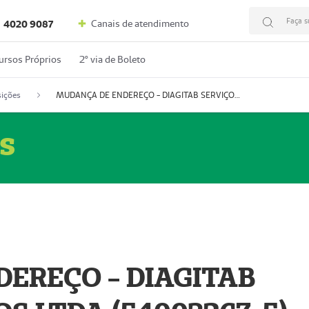
Faça s
Canais de atendimento
4020 9087
ursos Próprios
2º via de Boleto
ições
MUDANÇA DE ENDEREÇO - DIAGITAB SERVIÇOS MÉDICOS LTDA (54003267-5)
s
EREÇO - DIAGITAB