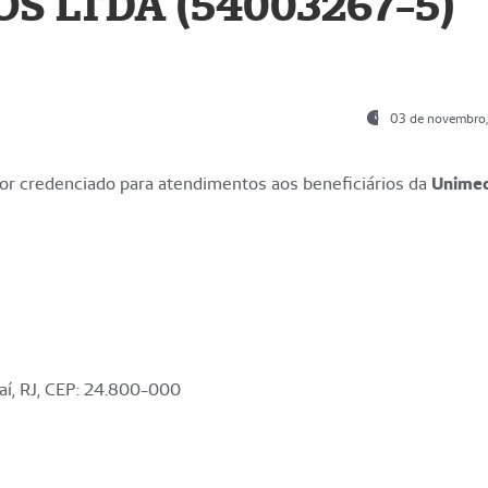
S LTDA (54003267-5)
03 de novembro
r credenciado para atendimentos aos beneficiários da
Unime
aí, RJ, CEP: 24.800-000