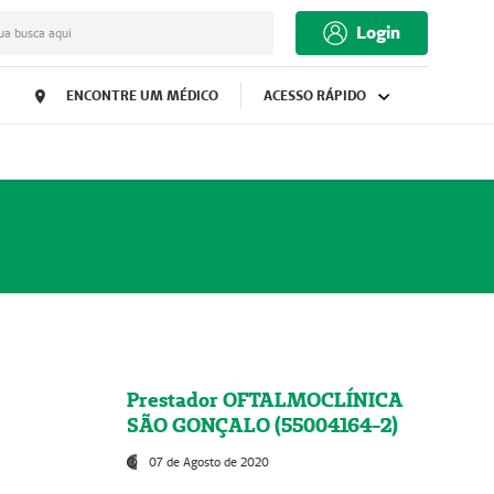
Login
ua busca aqui
ENCONTRE UM MÉDICO
ACESSO RÁPIDO
Prestador OFTALMOCLÍNICA
SÃO GONÇALO (55004164-2)
07 de Agosto de 2020