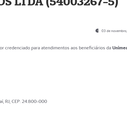
S LTDA (54003267-5)
03 de novembro
r credenciado para atendimentos aos beneficiários da
Unime
aí, RJ, CEP: 24.800-000