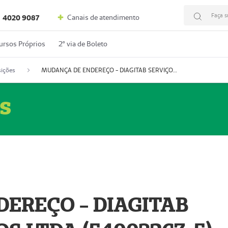
Faça s
Canais de atendimento
4020 9087
ursos Próprios
2º via de Boleto
ições
MUDANÇA DE ENDEREÇO - DIAGITAB SERVIÇOS MÉDICOS LTDA (54003267-5)
s
EREÇO - DIAGITAB