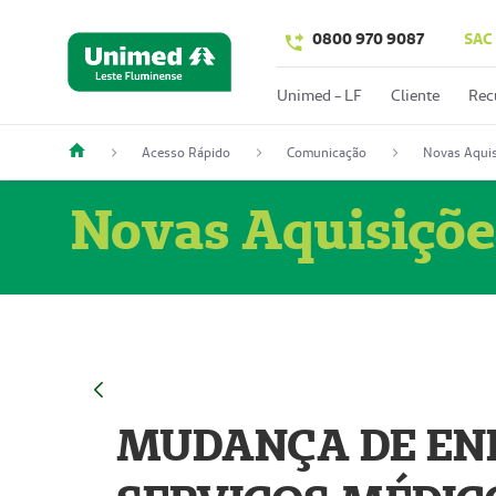
0800 970 9087
SAC
Unimed - LF
Cliente
Rec
Acesso Rápido
Comunicação
Novas Aquis
Novas Aquisiçõe
MUDANÇA DE END