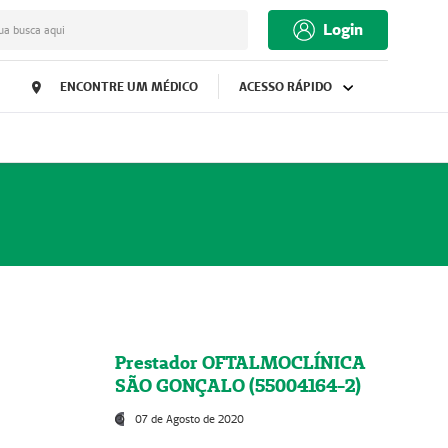
Login
ua busca aqui
ENCONTRE UM MÉDICO
ACESSO RÁPIDO
Prestador OFTALMOCLÍNICA
SÃO GONÇALO (55004164-2)
07 de Agosto de 2020