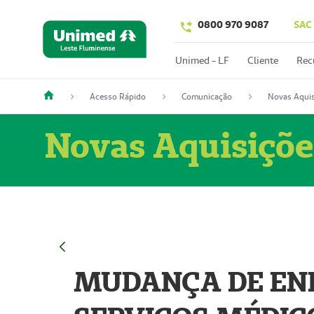
0800 970 9087
SAC
Unimed - LF
Cliente
Rec
Acesso Rápido
Comunicação
Novas Aquis
Novas Aquisiçõe
MUDANÇA DE END