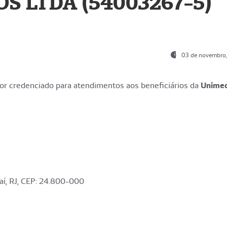
S LTDA (54003267-5)
03 de novembro
r credenciado para atendimentos aos beneficiários da
Unime
aí, RJ, CEP: 24.800-000