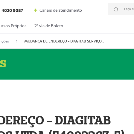
Faça s
Canais de atendimento
4020 9087
ursos Próprios
2º via de Boleto
ições
MUDANÇA DE ENDEREÇO - DIAGITAB SERVIÇOS MÉDICOS LTDA (54003267-5)
s
EREÇO - DIAGITAB