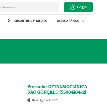
Login
ua busca aqui
ENCONTRE UM MÉDICO
ACESSO RÁPIDO
Prestador OFTALMOCLÍNICA
SÃO GONÇALO (55004164-2)
07 de Agosto de 2020