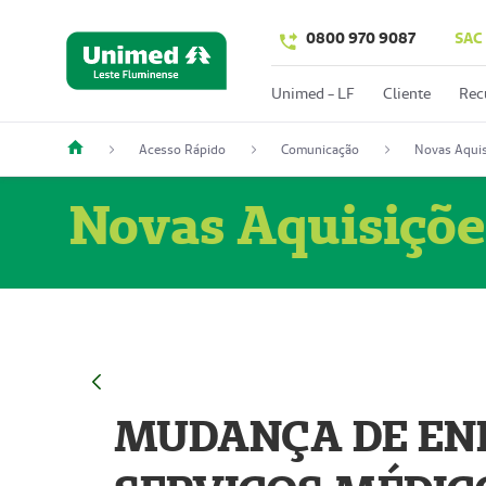
0800 970 9087
SAC
Unimed - LF
Cliente
Rec
Acesso Rápido
Comunicação
Novas Aquis
Novas Aquisiçõe
MUDANÇA DE END