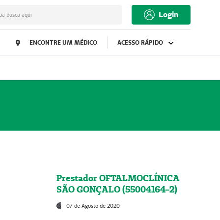
Login
ua busca aqui
ENCONTRE UM MÉDICO
ACESSO RÁPIDO
Prestador OFTALMOCLÍNICA
SÃO GONÇALO (55004164-2)
07 de Agosto de 2020