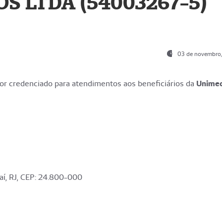
S LTDA (54003267-5)
03 de novembro
r credenciado para atendimentos aos beneficiários da
Unime
aí, RJ, CEP: 24.800-000