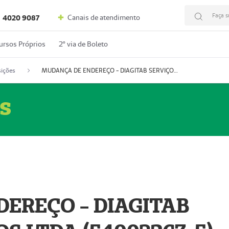
Faça s
Canais de atendimento
4020 9087
ursos Próprios
2º via de Boleto
ições
MUDANÇA DE ENDEREÇO - DIAGITAB SERVIÇOS MÉDICOS LTDA (54003267-5)
s
EREÇO - DIAGITAB