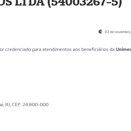
S LTDA (54003267-5)
03 de novembro
r credenciado para atendimentos aos beneficiários da
Unime
aí, RJ, CEP: 24.800-000