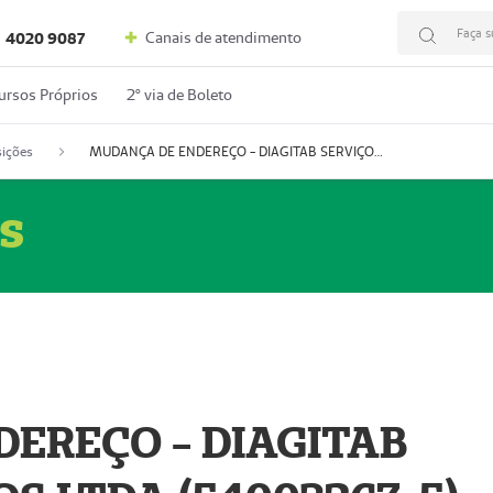
Faça s
Canais de atendimento
4020 9087
ursos Próprios
2º via de Boleto
ições
MUDANÇA DE ENDEREÇO - DIAGITAB SERVIÇOS MÉDICOS LTDA (54003267-5)
s
EREÇO - DIAGITAB