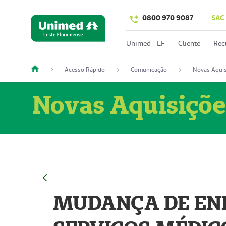
0800 970 9087
SAC
Unimed - LF
Cliente
Rec
Acesso Rápido
Comunicação
Novas Aquis
Novas Aquisiçõe
MUDANÇA DE END